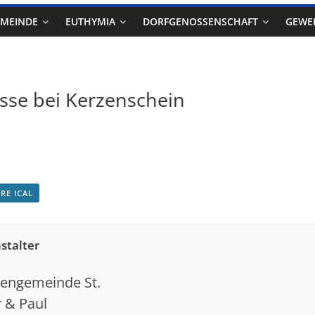
EMEINDE
EUTHYMIA
DORFGENOSSENSCHAFT
GEWE
sse bei Kerzenschein
RE ICAL
stalter
hengemeinde St.
r & Paul