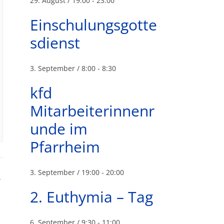
29. August / 19:00
-
23:00
Einschulungsgotte
sdienst
3. September / 8:00
-
8:30
kfd
Mitarbeiterinnenr
unde im
Pfarrheim
3. September / 19:00
-
20:00
»
2. Euthymia – Tag
6. September / 9:30
-
11:00