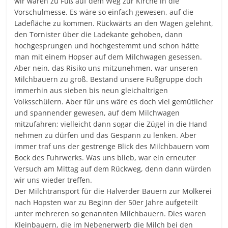
wir waren zu Fuß auf dem Weg zur Kirche in die
Vorschulmesse. Es wäre so einfach gewesen, auf die
Ladefläche zu kommen. Rückwärts an den Wagen gelehnt,
den Tornister über die Ladekante gehoben, dann
hochgesprungen und hochgestemmt und schon hätte
man mit einem Hopser auf dem Milchwagen gesessen.
Aber nein, das Risiko uns mitzunehmen, war unseren
Milchbauern zu groß. Bestand unsere Fußgruppe doch
immerhin aus sieben bis neun gleichaltrigen
Volksschülern. Aber für uns wäre es doch viel gemütlicher
und spannender gewesen, auf dem Milchwagen
mitzufahren; vielleicht dann sogar die Zügel in die Hand
nehmen zu dürfen und das Gespann zu lenken. Aber
immer traf uns der gestrenge Blick des Milchbauern vom
Bock des Fuhrwerks. Was uns blieb, war ein erneuter
Versuch am Mittag auf dem Rückweg, denn dann würden
wir uns wieder treffen.
Der Milchtransport für die Halverder Bauern zur Molkerei
nach Hopsten war zu Beginn der 50er Jahre aufgeteilt
unter mehreren so genannten Milchbauern. Dies waren
Kleinbauern, die im Nebenerwerb die Milch bei den