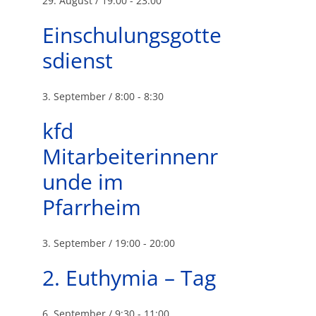
29. August / 19:00
-
23:00
Einschulungsgotte
sdienst
3. September / 8:00
-
8:30
kfd
Mitarbeiterinnenr
unde im
Pfarrheim
3. September / 19:00
-
20:00
2. Euthymia – Tag
6. September / 9:30
-
11:00