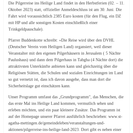
Die Pilgerreise ins Heilige Land findet in den Herbstferien (02. – 11.
Oktober 2023) statt, offizieller Anmeldeschluss ist am 30. Juni. Die
Fahrt wird voraussichtlich 2385 Euro kosten (für den Flug, ein DZ
mit HP und alle sonstigen Kosten einschließlich einer
Trinkgeldpauschale).
Pfarrer Buddenkotte schreibt: «Die Reise wird über den DVHL
(Deutscher Verein vom Heiligen Land) organsiert, weil dieser
Veranstalter mit den eigenen Pilgerhäusern in Jerusalem ( 5 Nächte
Paulushaus) und dann dem Pilgerhaus in Tabgha (4 Nächte dort) die
attraktivsten Unterkünfte anbieten kann und gleichzeitig über die
Religiösen Stätten, die Schulen und sozialen Einrichtungen im Land
so gut vernetzt ist, dass ich davon ausgehe, dass man dort die
Sicherheitslage gut einschätzen kann.
Unser Programm umfasst das „Grundprogramm“, das Menschen, die
das erste Mal ins Heilige Land kommen, vermutlich sehen und
erleben möchten, und ein paar kleinere Zusätze. Das Programm ist
auf der Homepage unserer Pfarrei ausführlich beschrieben: www.st-
agatha-mettingen.de/gemeindeleben/veranstaltungen-und-
aktionen/pilgerreise-ins-heilige-land-2023. Dort gibt es neben einer