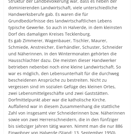
Struktur der Landbevölkerung war, dass es neben der
dominierenden Landwirtschaft, viele unterschiedliche
Handwerksberufe gab. Es waren die für
Grundbedürfnisse des landwirtschaftlichen Lebens
typische Gewerke. So auch in Halverde, in dem kleinsten
Dorf des damaligen Kreises Tecklenburg.
Es gab Zimmerer, Wagenbauer, Tischler, Maurer,
Schmiede, Anstreicher, Eierhändler, Schuster, Schneider
und Näherinnen. In den Wintermonaten gehörten die
Hausschlachter dazu. Die meisten dieser Handwerker
betrieben nebenbei noch eine kleine Landwirtschaft. So
war es möglich, den Lebensunterhalt für die durchweg
bescheidenen Ansprüche zu bestreiten. Nicht zu
vergessen sind im sozialen Gefüge des kleinen Ortes,
zwei Lebensmittelgeschäfte und zwei Gaststätten.
Dorfmittelpunkt aber war die katholische Kirche.
Auffallend war in diesem Zusammenhang die stattliche
Zahl von insgesamt vier Schneiderinnen bzw. Näherinnen
sowie von zwei Herrenschneidern, die in den fünfziger
bis siebziger Jahren tätig waren. Nimmt man die nur 886
Einwohner von Halverde (Stand: 13. September 1950),