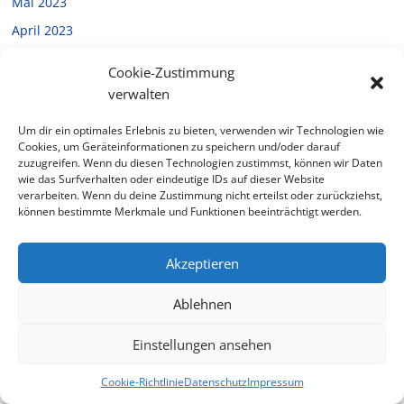
Mai 2023
April 2023
März 2023
Cookie-Zustimmung
Februar 2023
verwalten
Januar 2023
Um dir ein optimales Erlebnis zu bieten, verwenden wir Technologien wie
Dezember 2022
Cookies, um Geräteinformationen zu speichern und/oder darauf
zuzugreifen. Wenn du diesen Technologien zustimmst, können wir Daten
November 2022
wie das Surfverhalten oder eindeutige IDs auf dieser Website
verarbeiten. Wenn du deine Zustimmung nicht erteilst oder zurückziehst,
Oktober 2022
können bestimmte Merkmale und Funktionen beeinträchtigt werden.
September 2022
August 2022
Akzeptieren
Juli 2022
Ablehnen
Juni 2022
Mai 2022
Einstellungen ansehen
April 2022
Cookie-Richtlinie
Datenschutz
Impressum
März 2022