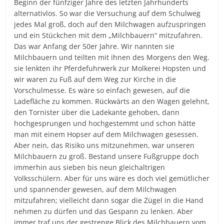
Beginn der fünfziger Jahre des letzten Jahrhunderts
alternativlos. So war die Versuchung auf dem Schulweg
jedes Mal groß, doch auf den Milchwagen aufzuspringen
und ein Stückchen mit dem „Milchbauern“ mitzufahren.
Das war Anfang der 50er Jahre. Wir nannten sie
Milchbauern und teilten mit ihnen des Morgens den Weg.
sie lenkten ihr Pferdefuhrwerk zur Molkerei Hopsten und
wir waren zu Fuß auf dem Weg zur Kirche in die
Vorschulmesse. Es wäre so einfach gewesen, auf die
Ladefläche zu kommen. Rückwärts an den Wagen gelehnt,
den Tornister über die Ladekante gehoben, dann
hochgesprungen und hochgestemmt und schon hätte
man mit einem Hopser auf dem Milchwagen gesessen.
Aber nein, das Risiko uns mitzunehmen, war unseren
Milchbauern zu groß. Bestand unsere Fußgruppe doch
immerhin aus sieben bis neun gleichaltrigen
Volksschülern. Aber für uns wäre es doch viel gemütlicher
und spannender gewesen, auf dem Milchwagen
mitzufahren; vielleicht dann sogar die Zügel in die Hand
nehmen zu dürfen und das Gespann zu lenken. Aber
immer traf uns der gestrenge Blick des Milchbauern vom