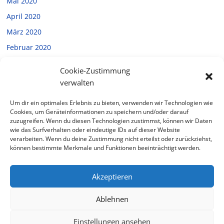
Mai 2020
April 2020
März 2020
Februar 2020
Januar 2020
Cookie-Zustimmung
Dezember 2019
verwalten
November 2019
Um dir ein optimales Erlebnis zu bieten, verwenden wir Technologien wie
Oktober 2019
Cookies, um Geräteinformationen zu speichern und/oder darauf
zuzugreifen. Wenn du diesen Technologien zustimmst, können wir Daten
September 2019
wie das Surfverhalten oder eindeutige IDs auf dieser Website
verarbeiten. Wenn du deine Zustimmung nicht erteilst oder zurückziehst,
Juli 2019
können bestimmte Merkmale und Funktionen beeinträchtigt werden.
Februar 2019
Akzeptieren
Ablehnen
Copyright © 2026
Halverde
. Alle Rechte vorbehalten.
Theme: ColorMag von
ThemeGrill
. Bereitgestellt von
Einstellungen ansehen