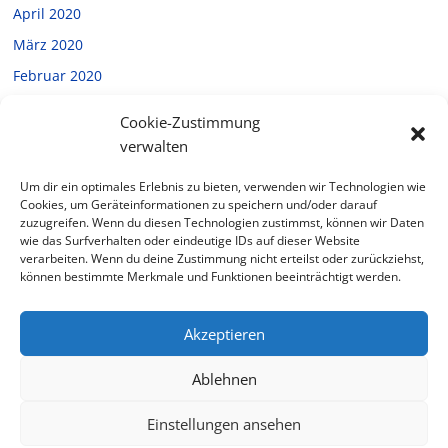
April 2020
März 2020
Februar 2020
Januar 2020
Cookie-Zustimmung
Dezember 2019
verwalten
November 2019
Um dir ein optimales Erlebnis zu bieten, verwenden wir Technologien wie
Oktober 2019
Cookies, um Geräteinformationen zu speichern und/oder darauf
zuzugreifen. Wenn du diesen Technologien zustimmst, können wir Daten
September 2019
wie das Surfverhalten oder eindeutige IDs auf dieser Website
verarbeiten. Wenn du deine Zustimmung nicht erteilst oder zurückziehst,
Juli 2019
können bestimmte Merkmale und Funktionen beeinträchtigt werden.
Februar 2019
Akzeptieren
Ablehnen
Copyright © 2026
Halverde
. Alle Rechte vorbehalten.
Theme: ColorMag von
ThemeGrill
. Bereitgestellt von
Einstellungen ansehen
WordPress
.