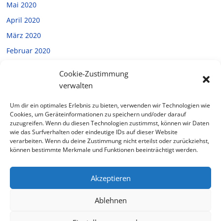
Mai 2020
April 2020
März 2020
Februar 2020
Januar 2020
Cookie-Zustimmung
Dezember 2019
verwalten
November 2019
Um dir ein optimales Erlebnis zu bieten, verwenden wir Technologien wie
Oktober 2019
Cookies, um Geräteinformationen zu speichern und/oder darauf
zuzugreifen. Wenn du diesen Technologien zustimmst, können wir Daten
September 2019
wie das Surfverhalten oder eindeutige IDs auf dieser Website
verarbeiten. Wenn du deine Zustimmung nicht erteilst oder zurückziehst,
Juli 2019
können bestimmte Merkmale und Funktionen beeinträchtigt werden.
Februar 2019
Akzeptieren
Ablehnen
Copyright © 2026
Halverde
. Alle Rechte vorbehalten.
Theme: ColorMag von
ThemeGrill
. Bereitgestellt von