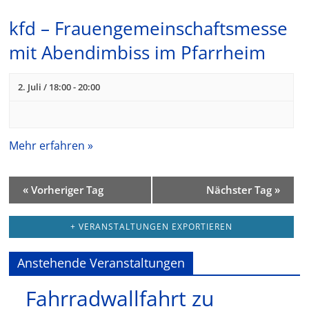
s
a
kfd – Frauengemeinschaftsmesse
t
mit Abendimbiss im Pfarrheim
l
a
t
2. Juli / 18:00
-
20:00
l
u
t
n
u
Mehr erfahren »
n
g
«
Vorheriger Tag
Nächster Tag
»
g
e
A
+ VERANSTALTUNGEN EXPORTIEREN
n
n
Anstehende Veranstaltungen
S
s
Fahrradwallfahrt zu
u