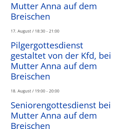
i
Mutter Anna auf dem
c
c
Breischen
h
h
17. August / 18:30
-
21:00
-
t
Pilgergottesdienst
e
u
gestaltet von der Kfd, bei
n
n
Mutter Anna auf dem
n
d
Breischen
a
A
18. August / 19:00
-
20:00
v
n
Seniorengottesdienst bei
i
s
Mutter Anna auf dem
g
Breischen