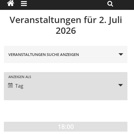
Veranstaltungen für 2. Juli
2026
V
VERANSTALTUNGEN SUCHE ANZEIGEN
e
r
V
ANZEIGEN ALS
Tag
a
e
r
n
a
s
n
18:00
t