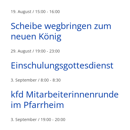
i
a
c
t
19. August / 15:00
-
16:00
i
h
Scheibe wegbringen zum
o
neuen König
t
n
e
29. August / 19:00
-
23:00
n
Einschulungsgottesdienst
n
3. September / 8:00
-
8:30
a
kfd Mitarbeiterinnenrunde
v
im Pfarrheim
i
3. September / 19:00
-
20:00