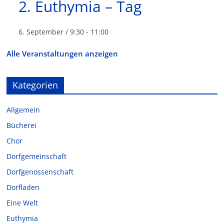
g
2. Euthymia – Tag
a
6. September / 9:30
-
11:00
t
Alle Veranstaltungen anzeigen
i
o
Kategorien
n
Allgemein
Bücherei
Chor
Dorfgemeinschaft
Dorfgenossenschaft
Dorfladen
Eine Welt
Euthymia