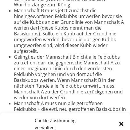
Wurfholzlänge zum König.
Mannschaft B muss jetzt zunächst die
hineingeworfenen Feldkubbs umwerfen bevor sie
auf die Kubbs an der Grundlinie von Mannschaft A
werfen darf (diese Kubbs nennt man die
Basiskubbs). Sollte ein Kubb auf der Grundlinie
umgeworfen werden, bevor die übrigen Kubbs
umgeworfen sind, wird dieser Kubb wieder
aufgestellt.
Gelingt es der Mannschaft B nicht alle Feldkubbs
zu treffen, darf die gegnerische Mannschaft A zu
einer imaginären Linie durch den vordersten
Feldkubb vorgehen und von dort auf die
Basiskubbs werfen. Wenn Mannschaft B in der
nächsten Runde alle Feldkubbs umwirft, muss
Mannschaft A zu der Grundlinie zurückgehen und
wieder von dort werfen.
Mannschaft A muss nun alle getroffenen
Feldkubbs + die evtl. neu getroffenen Basiskubbs in
die gegnerische Hälfte werfen und es geht weiter
Cookie-Zustimmung
wie zuvor (Spielvariante bei weniger Zeit oder bei
weniger geübten Kubb-SpielerInnen: Alle einmalig
verwalten