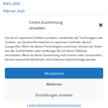
März 2020
Februar 2020
Januar 2020
Cookie-Zustimmung
Dezember 2019
verwalten
November 2019
Um dir ein optimales Erlebnis zu bieten, verwenden wir Technologien wie
Oktober 2019
Cookies, um Geräteinformationen zu speichern und/oder darauf
zuzugreifen. Wenn du diesen Technologien zustimmst, können wir Daten
September 2019
wie das Surfverhalten oder eindeutige IDs auf dieser Website
verarbeiten. Wenn du deine Zustimmung nicht erteilst oder zurückziehst,
Juli 2019
können bestimmte Merkmale und Funktionen beeinträchtigt werden.
Februar 2019
Akzeptieren
Ablehnen
Copyright © 2026
Halverde
. Alle Rechte vorbehalten.
Theme: ColorMag von
ThemeGrill
. Bereitgestellt von
Einstellungen ansehen
WordPress
.
Cookie-Richtlinie
Datenschutz
Impressum