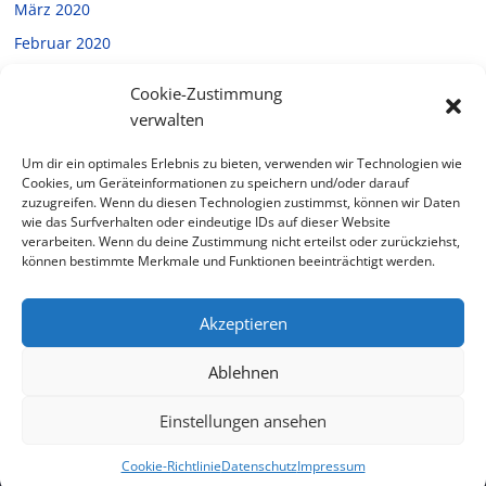
März 2020
Februar 2020
Januar 2020
Cookie-Zustimmung
Dezember 2019
verwalten
November 2019
Um dir ein optimales Erlebnis zu bieten, verwenden wir Technologien wie
Oktober 2019
Cookies, um Geräteinformationen zu speichern und/oder darauf
zuzugreifen. Wenn du diesen Technologien zustimmst, können wir Daten
September 2019
wie das Surfverhalten oder eindeutige IDs auf dieser Website
verarbeiten. Wenn du deine Zustimmung nicht erteilst oder zurückziehst,
Juli 2019
können bestimmte Merkmale und Funktionen beeinträchtigt werden.
Februar 2019
Akzeptieren
Ablehnen
Copyright © 2026
Halverde
. Alle Rechte vorbehalten.
Theme: ColorMag von
ThemeGrill
. Bereitgestellt von
Einstellungen ansehen
WordPress
.
Cookie-Richtlinie
Datenschutz
Impressum