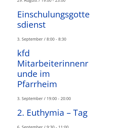
29. August / 19:00
-
23:00
Einschulungsgotte
sdienst
3. September / 8:00
-
8:30
kfd
Mitarbeiterinnenr
unde im
Pfarrheim
3. September / 19:00
-
20:00
2. Euthymia – Tag
6. September / 9:30
-
11:00