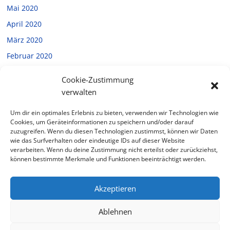
Mai 2020
April 2020
März 2020
Februar 2020
Januar 2020
Cookie-Zustimmung
Dezember 2019
verwalten
November 2019
Um dir ein optimales Erlebnis zu bieten, verwenden wir Technologien wie
Oktober 2019
Cookies, um Geräteinformationen zu speichern und/oder darauf
zuzugreifen. Wenn du diesen Technologien zustimmst, können wir Daten
September 2019
wie das Surfverhalten oder eindeutige IDs auf dieser Website
verarbeiten. Wenn du deine Zustimmung nicht erteilst oder zurückziehst,
Juli 2019
können bestimmte Merkmale und Funktionen beeinträchtigt werden.
Februar 2019
Akzeptieren
Ablehnen
Copyright © 2026
Halverde
. Alle Rechte vorbehalten.
Theme: ColorMag von
ThemeGrill
. Bereitgestellt von