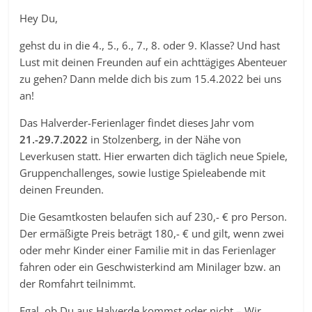
Hey Du,
gehst du in die 4., 5., 6., 7., 8. oder 9. Klasse? Und hast
Lust mit deinen Freunden auf ein achttägiges Abenteuer
zu gehen? Dann melde dich bis zum 15.4.2022 bei uns
an!
Das Halverder-Ferienlager findet dieses Jahr vom
21.-29.7.2022
in Stolzenberg, in der Nähe von
Leverkusen statt. Hier erwarten dich täglich neue Spiele,
Gruppenchallenges, sowie lustige Spieleabende mit
deinen Freunden.
Die Gesamtkosten belaufen sich auf 230,- € pro Person.
Der ermäßigte Preis beträgt 180,- € und gilt, wenn zwei
oder mehr Kinder einer Familie mit in das Ferienlager
fahren oder ein Geschwisterkind am Minilager bzw. an
der Romfahrt teilnimmt.
Egal, ob Du aus Halverde kommst oder nicht – Wir