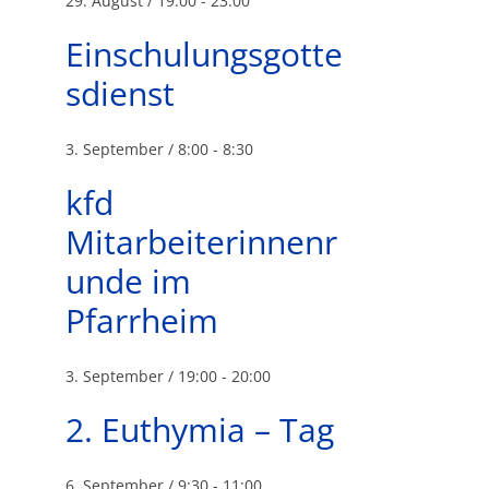
29. August / 19:00
-
23:00
Einschulungsgotte
sdienst
3. September / 8:00
-
8:30
kfd
Mitarbeiterinnenr
unde im
Pfarrheim
3. September / 19:00
-
20:00
2. Euthymia – Tag
6. September / 9:30
-
11:00