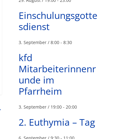
29. August / 19:00
-
23:00
Einschulungsgotte
sdienst
3. September / 8:00
-
8:30
kfd
Mitarbeiterinnenr
unde im
Pfarrheim
3. September / 19:00
-
20:00
→
2. Euthymia – Tag
6. September / 9:30
-
11:00