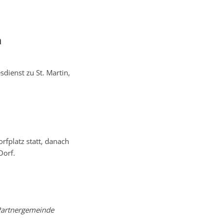
n
dienst zu St. Martin,
rfplatz statt, danach
Dorf.
 Partnergemeinde