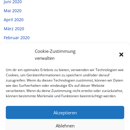
Juni 2020
Mai 2020
April 2020
März 2020
Februar 2020
Januar 2020
Cookie-Zustimmung
Dezember 2019
verwalten
November 2019
Um dir ein optimales Erlebnis zu bieten, verwenden wir Technologien wie
Oktober 2019
Cookies, um Geräteinformationen zu speichern und/oder darauf
zuzugreifen. Wenn du diesen Technologien zustimmst, können wir Daten
September 2019
wie das Surfverhalten oder eindeutige IDs auf dieser Website
verarbeiten. Wenn du deine Zustimmung nicht erteilst oder zurückziehst,
Juli 2019
können bestimmte Merkmale und Funktionen beeinträchtigt werden.
Februar 2019
Akzeptieren
Ablehnen
Copyright © 2026
Halverde
. Alle Rechte vorbehalten.