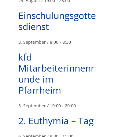
29. August / 19:00
-
23:00
Einschulungsgotte
sdienst
3. September / 8:00
-
8:30
kfd
Mitarbeiterinnenr
unde im
Pfarrheim
3. September / 19:00
-
20:00
2. Euthymia – Tag
6. September / 9:30
-
11:00