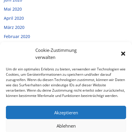
Mai 2020
April 2020
März 2020
Februar 2020
Januar 2020
Cookie-Zustimmung
Dezember 2019
verwalten
November 2019
Um dir ein optimales Erlebnis zu bieten, verwenden wir Technologien wie
Oktober 2019
Cookies, um Geräteinformationen zu speichern und/oder darauf
zuzugreifen. Wenn du diesen Technologien zustimmst, können wir Daten
September 2019
wie das Surfverhalten oder eindeutige IDs auf dieser Website
verarbeiten. Wenn du deine Zustimmung nicht erteilst oder zurückziehst,
Juli 2019
können bestimmte Merkmale und Funktionen beeinträchtigt werden.
Februar 2019
Akzeptieren
Ablehnen
Copyright © 2026
Halverde
. Alle Rechte vorbehalten.