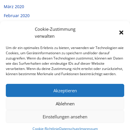
März 2020
Februar 2020
Januar 2020
Cookie-Zustimmung
Dezember 2019
verwalten
November 2019
Um dir ein optimales Erlebnis zu bieten, verwenden wir Technologien wie
Oktober 2019
Cookies, um Geräteinformationen zu speichern und/oder darauf
zuzugreifen. Wenn du diesen Technologien zustimmst, können wir Daten
September 2019
wie das Surfverhalten oder eindeutige IDs auf dieser Website
verarbeiten. Wenn du deine Zustimmung nicht erteilst oder zurückziehst,
Juli 2019
können bestimmte Merkmale und Funktionen beeinträchtigt werden.
Februar 2019
Akzeptieren
Ablehnen
Copyright © 2026
Halverde
. Alle Rechte vorbehalten.
Theme: ColorMag von
ThemeGrill
. Bereitgestellt von
Einstellungen ansehen
WordPress
.
Cookie-Richtlinie
Datenschutz
Impressum