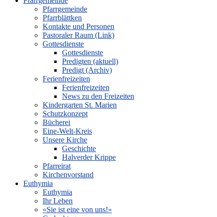
Pfarrgemeinde
Pfarrgemeinde
Pfarrblättken
Kontakte und Personen
Pastoraler Raum (Link)
Gottesdienste
Gottesdienste
Predigten (aktuell)
Predigt (Archiv)
Ferienfreizeiten
Ferienfreizeiten
News zu den Freizeiten
Kindergarten St. Marien
Schutzkonzept
Bücherei
Eine-Welt-Kreis
Unsere Kirche
Geschichte
Halverder Krippe
Pfarreirat
Kirchenvorstand
Euthymia
Euthymia
Ihr Leben
«Sie ist eine von uns!»