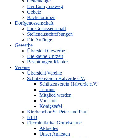
Gedenktage
Der Euthymiaweg
Gebete
Bachelorarbeit
Dorfgenossenschaft
Die Genossenschaft
Stellenausschreibungen
Die Anfänge
Gewerbe
Übersicht Gewerbe
Die kleine Uhrzeit
Bestattungen Richter
Vereine
Übersicht Vereine
Schützenverein Halverde e.V.
Schützenverein Halverde e.V.
Termine
Mitglied werden
Vorstand
Königstafel
Kirchenchor St. Peter und Paul
KFD
Elterninitiative Grundschule
Aktuelles
Unser Anliegen