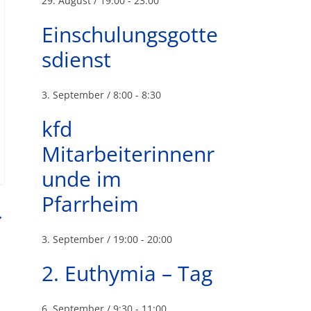
29. August / 19:00
-
23:00
Einschulungsgotte
sdienst
3. September / 8:00
-
8:30
kfd
Mitarbeiterinnenr
unde im
Pfarrheim
→
3. September / 19:00
-
20:00
2. Euthymia – Tag
6. September / 9:30
-
11:00